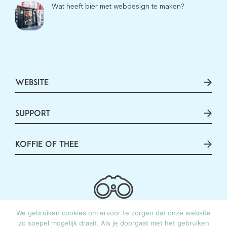
Wat heeft bier met webdesign te maken?
WEBSITE
SUPPORT
KOFFIE OF THEE
© 2026 De Beelddenkers | KvK: 30246306 | Btw:
We gebruiken cookies om ervoor te zorgen dat onze website
NL001703701B39 |
Algemene Voorwaarden
zo soepel mogelijk draait. Als je doorgaat met het gebruiken