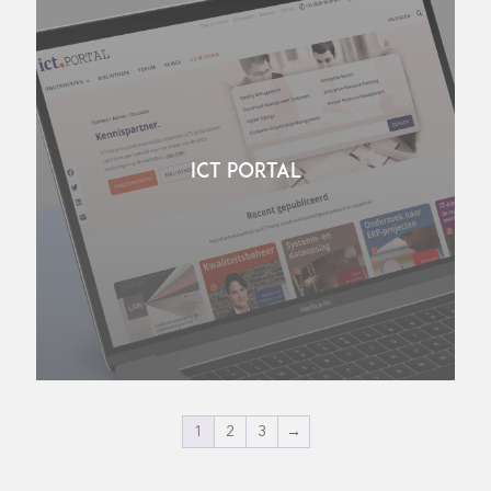
ICT PORTAL
1
2
3
→